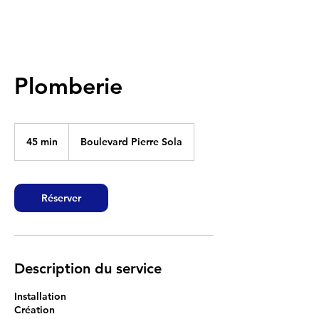
Plomberie
45 min
4
Boulevard Pierre Sola
5
m
i
n
Réserver
Description du service
Installation
Création